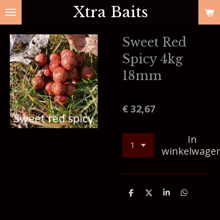
Xtra Baits
Ga
direct
naar
Sweet Red
de
Spicy 4kg
hoofdinhoud
18mm
€ 32,67
In
winkelwage
D
D
S
D
e
e
h
e
l
e
a
l
e
l
r
e