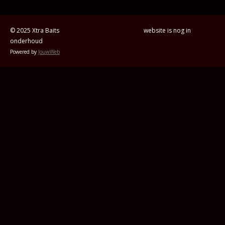
n
e
n
© 2025 Xtra Baits website is nog in
onderhoud
Powered by
JouwWeb