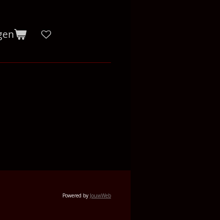
gen
Powered by
JouwWeb