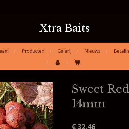
Xtra Baits
eam
Producten
Galerij
Nieuws
Betali
Sweet Red
14mm
€ 32,46