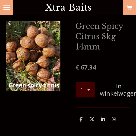
Xtra Baits
Ga
direct
naar
Green Spicy
de
Citrus 8kg
hoofdinhoud
14mm
€ 67,34
In
winkelwage
D
D
S
D
e
e
h
e
l
e
a
l
e
l
r
e