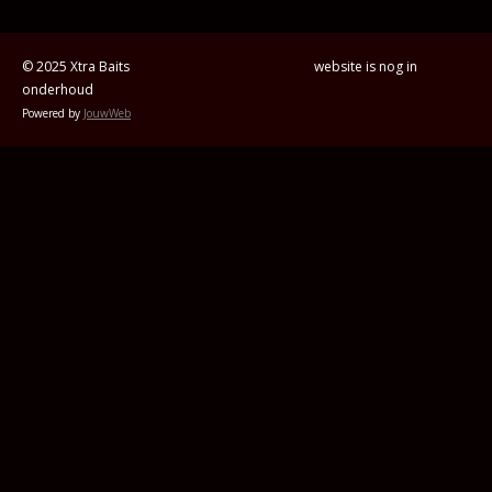
n
e
n
© 2025 Xtra Baits website is nog in
onderhoud
Powered by
JouwWeb